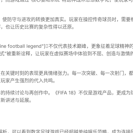
逻辑，使防守与进攻的转换更加真实。玩家在操控传奇球员时，需要
解，也让历史比赛的复杂性得以还原。
","Argentine football legend"]不仅代表技术巅峰，更象征着足球精
传奇模式”被重新诠释，让玩家在虚拟赛场中体验到不屈、创造与激情
员在关键时刻的表现更具情绪张力。每一次突破、每一次射门，
让玩家产生强烈的代入共鸣。
持续讨论与再创作中。《FIFA 18》不仅是游戏产品，更成为
重新讲述与延展。
全面解析，可以看到数字足球游戏已经超越单纯娱乐范畴，成为连接