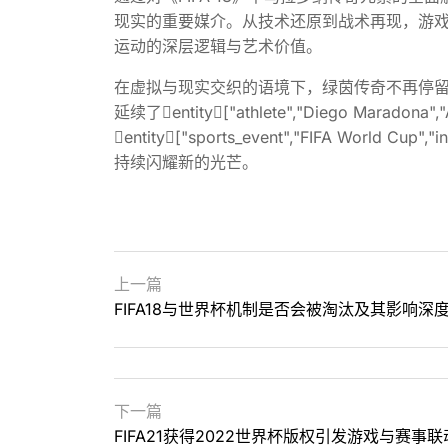
现实的重要媒介。从技术还原到战术再现，游
运动的深层逻辑与艺术价值。
在虚拟与现实交织的语境下，绿茵传奇不再停
延续了entity["athlete","Diego Maradona
entity["sports_event","FIFA World C
持续闪耀新的光芒。
上一篇
FIFA18与世界杯机制是否会被淘汰及其影响
下一篇
FIFA21获得2022世界杯版权引发游戏与赛事