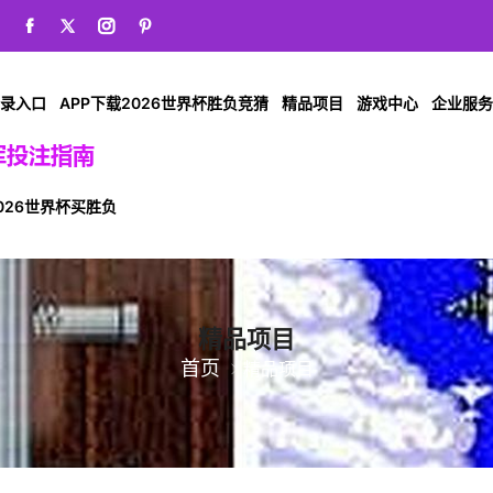
录入口
APP下载2026世界杯胜负竞猜
精品项目
游戏中心
企业服务
026世界杯买胜负
精品项目
首页
精品项目