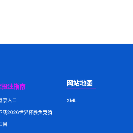
网站地图
登录入口
XML
P下载2026世界杯胜负竞猜
项目