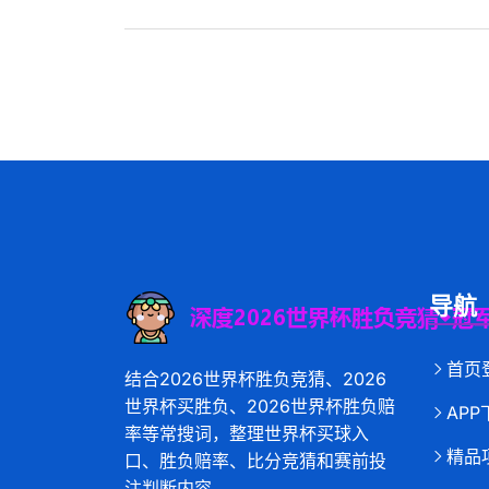
导航
首页
结合2026世界杯胜负竞猜、2026
世界杯买胜负、2026世界杯胜负赔
AP
率等常搜词，整理世界杯买球入
精品
口、胜负赔率、比分竞猜和赛前投
注判断内容。