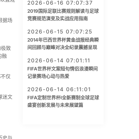
2026-06-16 07:07:37
2019国际足联比赛规则解读与足球
竞赛规范演变及实战应用指南
根据场
2026-06-15 07:07:25
2014年巴西世界杯黄金战报经典瞬
间回顾与巅峰对决全纪录震撼呈现
神的极致
的融
2026-06-14 07:01:11
FIFA世界杯文案短句情侣浪漫瞬间
都不仅
记录赛场心动与热爱
2026-06-14 06:11:01
球迷文
FIFA定制世界杯I全新赛制全球足球
盛宴创新发展与未来展望篇
历史与