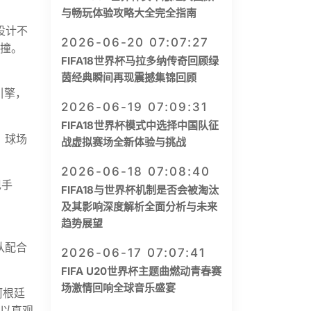
与畅玩体验攻略大全完全指南
设计不
2026-06-20 07:07:27
碰撞。
FIFA18世界杯马拉多纳传奇回顾绿
茵经典瞬间再现震撼集锦回顾
引擎，
2026-06-19 07:09:31
FIFA18世界杯模式中选择中国队征
，球场
战虚拟赛场全新体验与挑战
2026-06-18 07:08:40
现手
FIFA18与世界杯机制是否会被淘汰
及其影响深度解析全面分析与未来
趋势展望
队配合
2026-06-17 07:07:41
FIFA U20世界杯主题曲燃动青春赛
场激情回响全球音乐盛宴
中，阿根廷
可以直观